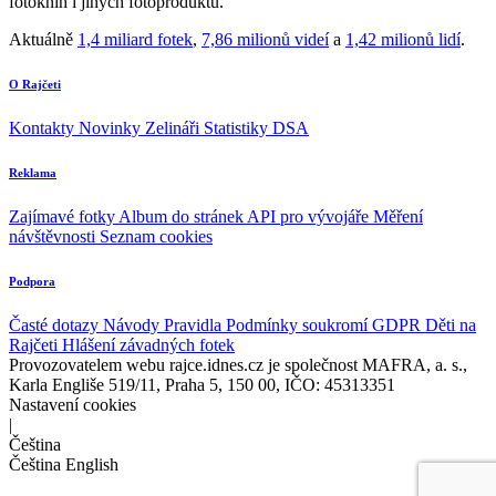
fotoknih i jiných fotoproduktů.
Aktuálně
1,4 miliard fotek
,
7,86 milionů videí
a
1,42 milionů lidí
.
O Rajčeti
Kontakty
Novinky
Zelináři
Statistiky DSA
Reklama
Zajímavé fotky
Album do stránek
API pro vývojáře
Měření
návštěvnosti
Seznam cookies
Podpora
Časté dotazy
Návody
Pravidla
Podmínky soukromí
GDPR
Děti na
Rajčeti
Hlášení závadných fotek
Provozovatelem webu rajce.idnes.cz je společnost MAFRA, a. s.,
Karla Engliše 519/11, Praha 5, 150 00, IČO: 45313351
Nastavení cookies
|
Čeština
Čeština
English