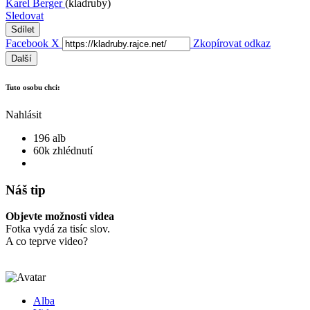
Karel Berger
(kladruby)
Sledovat
Sdílet
Facebook
X
Zkopírovat odkaz
Další
Tuto osobu chci:
Nahlásit
196 alb
60k zhlédnutí
Náš tip
Objevte možnosti videa
Fotka vydá za tisíc slov.
A co teprve video?
Alba