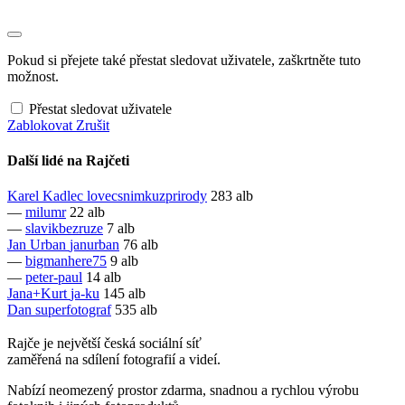
Pokud si přejete také přestat sledovat uživatele, zaškrtněte tuto
možnost.
Přestat sledovat uživatele
Zablokovat
Zrušit
Další lidé na Rajčeti
Karel Kadlec
lovecsnimkuzprirody
283 alb
—
milumr
22 alb
—
slavikbezruze
7 alb
Jan Urban
janurban
76 alb
—
bigmanhere75
9 alb
—
peter-paul
14 alb
Jana+Kurt
ja-ku
145 alb
Dan
superfotograf
535 alb
Rajče je největší česká sociální síť
zaměřená na sdílení fotografií a videí.
Nabízí neomezený prostor zdarma, snadnou a rychlou výrobu