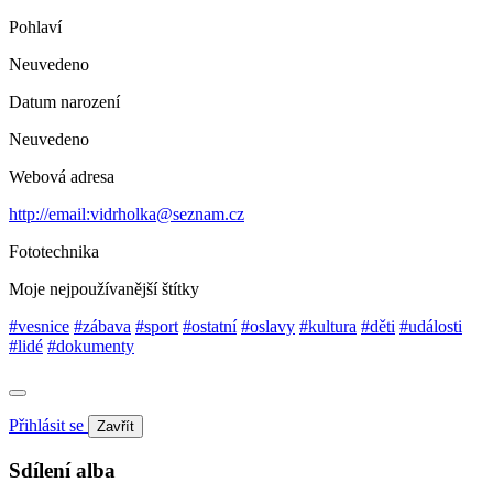
Pohlaví
Neuvedeno
Datum narození
Neuvedeno
Webová adresa
http://email:vidrholka@seznam.cz
Fototechnika
Moje nejpoužívanější štítky
#vesnice
#zábava
#sport
#ostatní
#oslavy
#kultura
#děti
#události
#lidé
#dokumenty
Přihlásit se
Zavřít
Sdílení alba